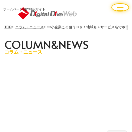
ホームページ制作特設サイト
TOP
コラム・ニュース
中小企業こそ狙うべき！地域名＋サービス名でホー
C
O
L
U
M
N
&
N
E
W
S
コラム・ニュース