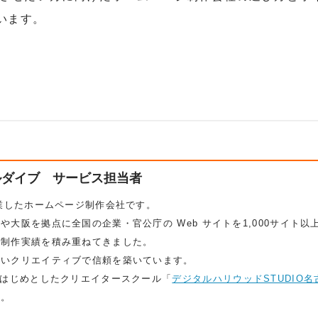
います。
ルダイブ サービス担当者
創業したホームページ制作会社です。
大阪を拠点に全国の企業・官公庁の Web サイトを1,000サイト以
で制作実績を積み重ねてきました。
高いクリエイティブで信頼を築いています。
をはじめとしたクリエイタースクール「
デジタルハリウッドSTUDIO名
す。