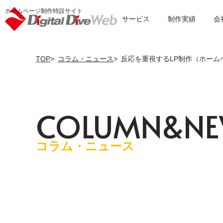
ホームページ制作特設サイト
サービス
制作実績
会
TOP
コラム・ニュース
反応を重視するLP制作（ホーム
C
O
L
U
M
N
&
N
E
コラム・ニュース