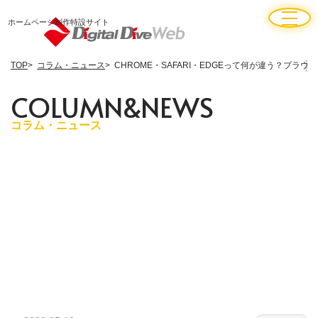
ホームページ制作特設サイト
TOP
コラム・ニュース
CHROME・SAFARI・EDGEって何が違う？ブラウ
C
O
L
U
M
N
&
N
E
W
S
コラム・ニュース