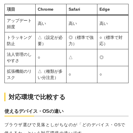
項目
Chrome
Safari
Edge
アップデート
高い
高い
高い
頻度
トラッキング
△（設定が必
◎（標準で強
○（標準で対
防止
要）
力）
応）
法人管理のし
○
△
◎
やすさ
拡張機能のリ
△（種類が多
○
○
スク
い分注意）
対応環境で比較する
使えるデバイス・OSの違い
ブラウザ選びで見落としがちなのが「どのデバイス・OSで