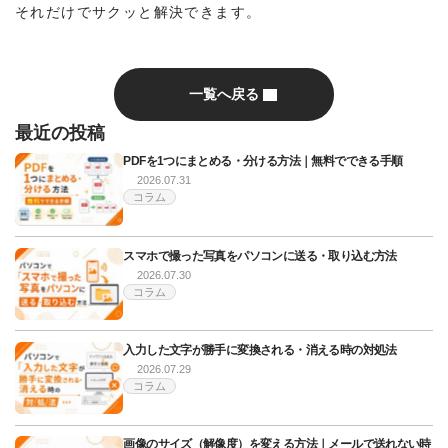
それだけでサクッと解決できます。
一覧へ戻る
最近の投稿
PDFを1つにまとめる・分ける方法｜無料でできる手順
2026.07.31
コラム
スマホで撮った写真をパソコンに送る・取り込む方法
2026.07.30
コラム
入力した文字が勝手に変換される・消える時の対処法
2026.07.29
コラム
画像のサイズ（解像度）を変える方法｜メールで送れない時