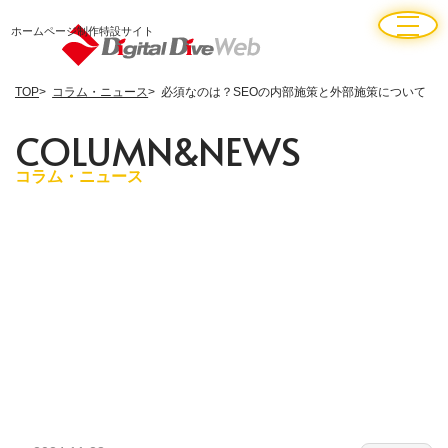
ホームページ制作特設サイト
TOP
コラム・ニュース
必須なのは？SEOの内部施策と外部施策について
C
O
L
U
M
N
&
N
E
W
S
コラム・ニュース