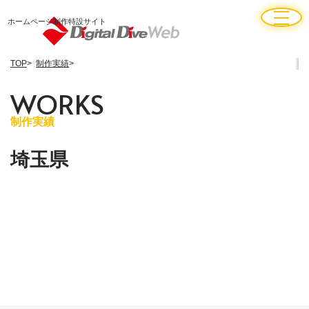
ホームページ制作特設サイト
TOP
制作実績
W
O
R
K
S
制作実績
埼玉県