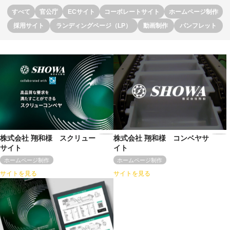
すべて
官公庁
ECサイト
コーポレートサイト
ホームページ制作
採用サイト
ランディングページ（LP）
動画制作
パンフレット
株式会社 翔和様 スクリュー
株式会社 翔和様 コンベヤサ
サイト
イト
ホームページ制作
ホームページ制作
サイトを見る
サイトを見る