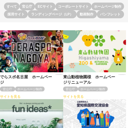
すべて
官公庁
ECサイト
コーポレートサイト
ホームページ制作
採用サイト
ランディングページ（LP）
動画制作
パンフレット
でらスポ名古屋 ホームペー
東山動植物園様 ホームペー
ジ
ジリニューアル
官公庁
ホームページ制作
官公庁
ホームページ制作
サイトを見る
サイトを見る