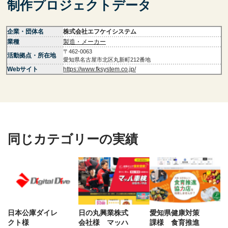
制作プロジェクトデータ
企業・団体名
株式会社エフケイシステム
業種
製造・メーカー
〒462-0063
活動拠点・所在地
愛知県名古屋市北区丸新町212番地
Webサイト
https://www.fksystem.co.jp/
同じカテゴリーの実績
日本公庫ダイレ
日の丸興業株式
愛知県健康対策
クト様
会社様 マッハ
課様 食育推進