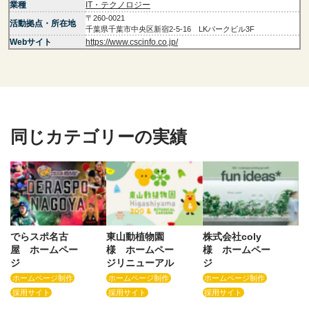
業種
IT・テクノロジー
〒260-0021
活動拠点・所在地
千葉県千葉市中央区新宿2-5-16 LKパークビル3F
Webサイト
https://www.cscinfo.co.jp/
同じカテゴリーの実績
でらスポ名古
東山動植物園
株式会社coly
屋 ホームペー
様 ホームペー
様 ホームペー
ジ
ジリニューアル
ジ
ホームページ制作
ホームページ制作
ホームページ制作
採用サイト
採用サイト
採用サイト