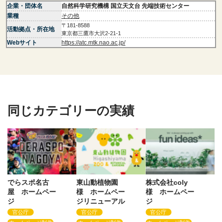
企業・団体名
自然科学研究機構 国立天文台 先端技術センター
業種
その他
〒181-8588
活動拠点・所在地
東京都三鷹市大沢2-21-1
Webサイト
https://atc.mtk.nao.ac.jp/
同じカテゴリーの実績
でらスポ名古
東山動植物園
株式会社coly
屋 ホームペー
様 ホームペー
様 ホームペー
ジ
ジリニューアル
ジ
官公庁
官公庁
官公庁