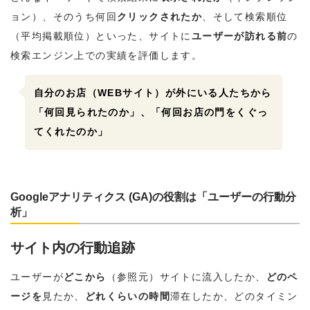
ョン）、そのうち何回
クリックされたか
、そして検索順位
（平均掲載順位）といった、サイトに
ユーザーが訪れる前
の
検索エンジン上での実績を評価します。
自分のお店（WEBサイト）が外にいる人たちから
「何回見られたのか」、「
何回
お店の門をくぐっ
てくれたのか」
Googleアナリティクス (GA)の役割は「ユーザーの行動分
析」
サイト内の行動追跡
ユーザーが
どこから
（参照元）サイトに流入したか、
どのペ
ージを
見たか、
どれくらいの時間
滞在したか、どのタイミン