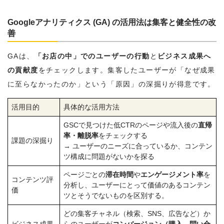
Googleアナリティクス (GA) の活用法は集客と健全性の改
善
GAは、
「お店の中」でのユーザーの行動
と
ビジネス成果へ
の貢献度
をチェックします。集客したユーザーが「なぜ成果
に至らなかったのか」という「原因」の深掘りが得意です。
活用目的
具体的な活用方法
GSCで見つけた低CTRのページや流入後の
直帰
率・離脱率
をチェックする
課題の深掘り
→ ユーザーのニーズに合っているか、コンテン
ツ構成に問題がないかを探る
ページごとの
滞在時間
や
エンゲージメント率
を
コンテンツ評
分析し、ユーザーにとって価値のあるコンテン
価
ツとそうでないものを区別する。
どの集客チャネル（検索、SNS、広告など）か