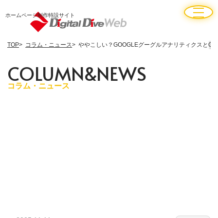
ホームページ制作特設サイト
TOP
コラム・ニュース
ややこしい？GOOGLEグーグルアナリティクスとGO
C
O
L
U
M
N
&
N
E
W
S
コラム・ニュース