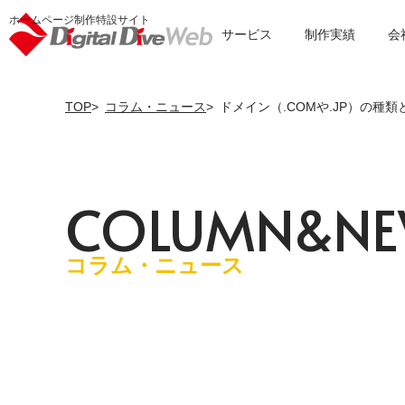
ホームページ制作特設サイト
サービス
制作実績
会
TOP
コラム・ニュース
ドメイン（.COMや.JP）の種
C
O
L
U
M
N
&
N
E
コラム・ニュース