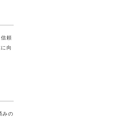
、信頼
業に向
済みの