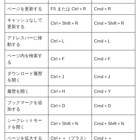
ページを更新する
F5 または Ctrl＋R
Cmd＋R
キャッシュなしで
Ctrl＋Shift＋R
Cmd＋Shift＋R
更新する
アドレスバーに移
Ctrl＋L
Cmd＋L
動する
ページ内を検索す
Ctrl＋F
Cmd＋F
る
ダウンロード履歴
Ctrl＋J
Cmd＋J
を開く
履歴を開く
Ctrl＋H
Cmd＋Y
ブックマークを追
Ctrl＋D
Cmd＋D
加する
シークレットモー
Ctrl＋Shift＋N
Cmd＋Shift＋N
ドを開く
ページを拡大する
Ctrl＋＋（プラス）
Cmd＋＋