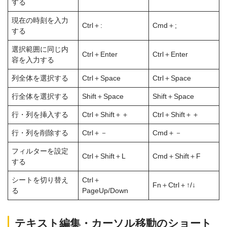
する
現在の時刻を入力
Ctrl＋:
Cmd＋;
する
選択範囲に同じ内
Ctrl＋Enter
Ctrl＋Enter
容を入力する
列全体を選択する
Ctrl＋Space
Ctrl＋Space
行全体を選択する
Shift＋Space
Shift＋Space
行・列を挿入する
Ctrl＋Shift＋＋
Ctrl＋Shift＋＋
行・列を削除する
Ctrl＋－
Cmd＋－
フィルターを設定
Ctrl＋Shift＋L
Cmd＋Shift＋F
する
シートを切り替え
Ctrl＋
Fn＋Ctrl＋↑/↓
る
PageUp/Down
テキスト編集・カーソル移動のショート