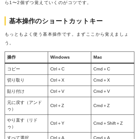
ら1〜2個ずつ覚えていくのがコツです。
基本操作のショートカットキー
もっともよく使う基本操作です。まずここから覚えましょ
う。
操作
Windows
Mac
コピー
Ctrl＋C
Cmd＋C
切り取り
Ctrl＋X
Cmd＋X
貼り付け
Ctrl＋V
Cmd＋V
元に戻す（アンド
Ctrl＋Z
Cmd＋Z
ゥ）
やり直す（リド
Ctrl＋Y
Cmd＋Shift＋Z
ゥ）
すべて選択
Ctrl＋A
Cmd＋A