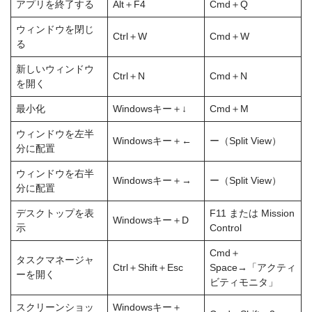
アプリを終了する
Alt＋F4
Cmd＋Q
ウィンドウを閉じ
Ctrl＋W
Cmd＋W
る
新しいウィンドウ
Ctrl＋N
Cmd＋N
を開く
最小化
Windowsキー＋↓
Cmd＋M
ウィンドウを左半
Windowsキー＋←
ー（Split View）
分に配置
ウィンドウを右半
Windowsキー＋→
ー（Split View）
分に配置
デスクトップを表
F11 または Mission
Windowsキー＋D
示
Control
Cmd＋
タスクマネージャ
Ctrl＋Shift＋Esc
Space→「アクティ
ーを開く
ビティモニタ」
スクリーンショッ
Windowsキー＋