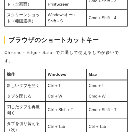
Cmd＋Shift＋3
ト（全画面）
PrintScreen
スクリーンショッ
Windowsキー＋
Cmd＋Shift＋4
ト（範囲選択）
Shift＋S
ブラウザのショートカットキー
Chrome・Edge・Safariで共通して使えるものが多いで
す。
操作
Windows
Mac
新しいタブを開く
Ctrl＋T
Cmd＋T
タブを閉じる
Ctrl＋W
Cmd＋W
閉じたタブを再度
Ctrl＋Shift＋T
Cmd＋Shift＋T
開く
タブを切り替える
Ctrl＋Tab
Ctrl＋Tab
（次）