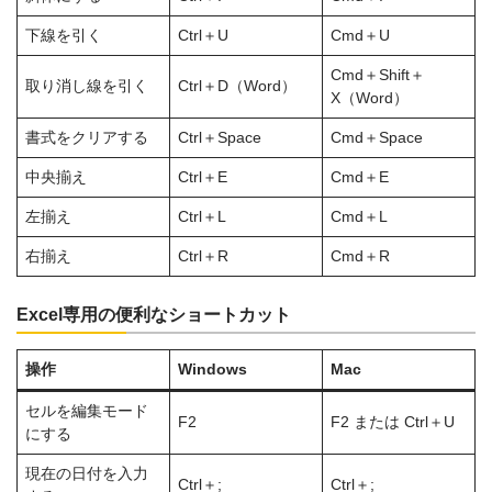
下線を引く
Ctrl＋U
Cmd＋U
Cmd＋Shift＋
取り消し線を引く
Ctrl＋D（Word）
X（Word）
書式をクリアする
Ctrl＋Space
Cmd＋Space
中央揃え
Ctrl＋E
Cmd＋E
左揃え
Ctrl＋L
Cmd＋L
右揃え
Ctrl＋R
Cmd＋R
Excel専用の便利なショートカット
操作
Windows
Mac
セルを編集モード
F2
F2 または Ctrl＋U
にする
現在の日付を入力
Ctrl＋;
Ctrl＋;