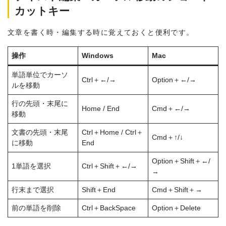
カットキー
文章を書く時・編集する時に覚えておくと便利です。
操作
Windows
Mac
単語単位でカーソ
Ctrl＋←/→
Option＋←/→
ルを移動
行の先頭・末尾に
Home / End
Cmd＋←/→
移動
文書の先頭・末尾
Ctrl＋Home / Ctrl＋
Cmd＋↑/↓
に移動
End
Option＋Shift＋←/
1単語を選択
Ctrl＋Shift＋←/→
→
行末まで選択
Shift＋End
Cmd＋Shift＋→
前の単語を削除
Ctrl＋BackSpace
Option＋Delete