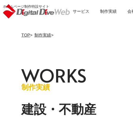
ホームページ制作特設サイト
サービス
制作実績
会
TOP
制作実績
W
O
R
K
S
制作実績
建設・不動産