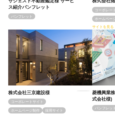
サジェスト不動産鑑定様 サービ
株式会社
ス紹介パンフレット
コーポレー
パンフレット
ホームペー
サイトを見る
株式会社三京建設様
菱機興業株
式会社様)
コーポレートサイト
パンフレッ
ホームページ制作
採用サイト