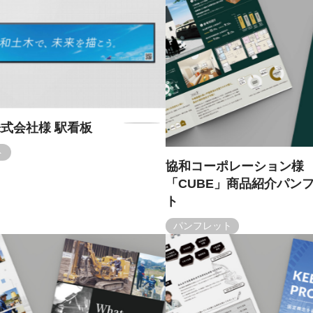
式会社様 駅看板
ト
協和コーポレーション様
「CUBE」商品紹介パン
ト
パンフレット