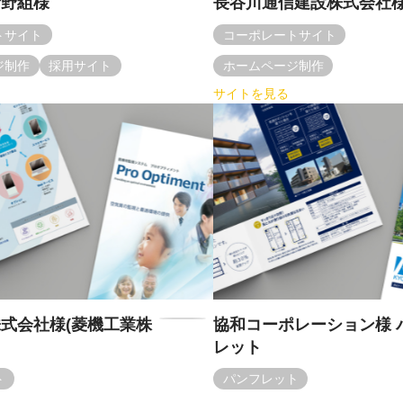
猪野組様
長谷川通信建設株式会社
トサイト
コーポレートサイト
ジ制作
採用サイト
ホームページ制作
サイトを見る
式会社様(菱機工業株
協和コーポレーション様 
レット
ト
パンフレット