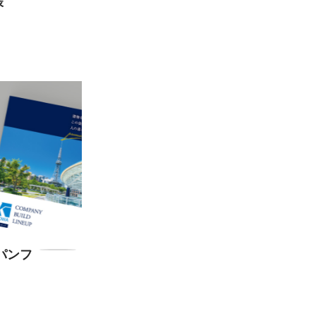
様
パンフ