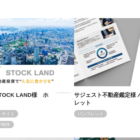
OCK LAND様 ホ
サジェスト不動産鑑定様 
ジ
レット
トサイト
パンフレット
ジ制作