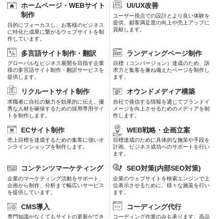
ホームページ・WEBサイト
UI/UX改善
制作
ユーザー視点での設計とより良い体験を
提供、顧客満足度の向上や売上アップに
目的にフォーカスし、お客様のビジネス
貢献します。
に特化た成果に繋がるウェブサイトを制
作しています。
多言語サイト制作・翻訳
ランディングページ制作
グローバルなビジネス展開を目指す企業
目標（コンバージョン）達成のため、訴
様の多言語サイト制作・翻訳サービスを
求力と集客を兼ね備えたページを制作し
提供します。
ます。
リクルートサイト制作
オウンドメディア構築
求職者に自社の魅力を効果的に伝え、優
自社で発信する情報を通じてブランドイ
秀な人材を確保するための採用専用サイ
メージを向上させるためのメディアを制
トを制作します。
作します。
ECサイト制作
WEB戦略・企画立案
売上目標を達成するための集客に強いオ
目標達成のために具体的な施策や手段を
ンラインショップを制作します。
計画、ビジネス成功へのサポートを行い
ます。
コンテンツマーケティング
SEO対策(内部SEO対策)
企業のマーケティング活動をサポート、
企業のウェブサイトを検索エンジンで上
企画から制作、分析まで幅広いサービス
位表示させるために、様々な施策を行い
を提供しています。
ます。
CMS導入
コーディング代行
専門知識がなくてもサイトの更新ができ
コーディング作業のみも承ります、高品