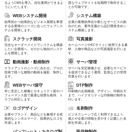
るようCMSを導入、自社運用ができるよ
質なウェブサイトを短期間で制作するこ
うにいたします。
とが可能です。
WEBシステム開発
システム構築
効率的かつ効果的なビジネス展開を希望
企業の業務効率化や新たなサービスの創
する企業様のニーズに合ったウェブシス
出のため、要件定義から設計開発含めシ
テムを開発します。
ステム構築します。
スクラッチ開発
写真撮影
完全なオーダーメイドでシステムを構築
ホームページやECサイトに使用できる素
したい企業様へ、ゼロから独自のシステ
材、人物や商品などの写真撮影を行いま
ムを開発します。
す。
動画撮影・動画制作
サーバ管理
クライアントのニーズに合わせ、プロの
サーバを安定稼働させ、必要なサービス
技術で様々な種類の動画を撮影、制作し
を提供できるよう運用、監視などの管理
ます。
作業を行います。
WEBサーバ保守
DTP制作
常に安定した稼働とセキュリティ面やパ
印刷物の企画構成、デザイン、印刷出力
フォーマンス面で最適な状態を維持、ト
まで、ハイクオリティな印刷物の制作を
ラブル対応します。
行います。
ロゴデザイン
名刺制作
企業やブランド、商品などを象徴する視
ビジネスシーンで広く利用できるよう、
覚的なシンボルマーク。効果的なロゴを
個人や企業の情報を見やすく記載した名
作成します。
刺を作成します。
パンフレット・カタログ制
販促物制作