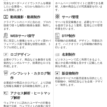
完全なオーダーメイドでシステムを構築
ホームページやECサイトに使用できる素
したい企業様へ、ゼロから独自のシステ
材、人物や商品などの写真撮影を行いま
ムを開発します。
す。
動画撮影・動画制作
サーバ管理
クライアントのニーズに合わせ、プロの
サーバを安定稼働させ、必要なサービス
技術で様々な種類の動画を撮影、制作し
を提供できるよう運用、監視などの管理
ます。
作業を行います。
WEBサーバ保守
DTP制作
常に安定した稼働とセキュリティ面やパ
印刷物の企画構成、デザイン、印刷出力
フォーマンス面で最適な状態を維持、ト
まで、ハイクオリティな印刷物の制作を
ラブル対応します。
行います。
ロゴデザイン
名刺制作
企業やブランド、商品などを象徴する視
ビジネスシーンで広く利用できるよう、
覚的なシンボルマーク。効果的なロゴを
個人や企業の情報を見やすく記載した名
作成します。
刺を作成します。
パンフレット・カタログ制
販促物制作
作
商品やサービスの販売促進を目的とした
印刷物や、WEB広告などを企画・デザイ
企業紹介や商品カタログなど、より詳細
ン・制作します。
な情報を掲載する印刷物を制作します。
アクセス解析・ヒートマッ
プ解析
ウェブサイトに訪れたユーザーの行動を
数値で分析、ウェブサイトの改善に役立