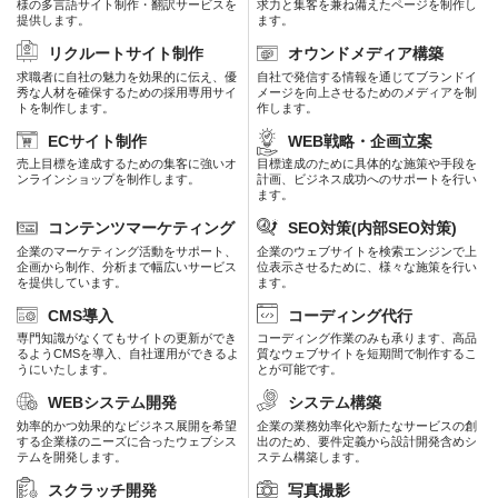
様の多言語サイト制作・翻訳サービスを
求力と集客を兼ね備えたページを制作し
提供します。
ます。
リクルートサイト制作
オウンドメディア構築
求職者に自社の魅力を効果的に伝え、優
自社で発信する情報を通じてブランドイ
秀な人材を確保するための採用専用サイ
メージを向上させるためのメディアを制
トを制作します。
作します。
ECサイト制作
WEB戦略・企画立案
売上目標を達成するための集客に強いオ
目標達成のために具体的な施策や手段を
ンラインショップを制作します。
計画、ビジネス成功へのサポートを行い
ます。
コンテンツマーケティング
SEO対策(内部SEO対策)
企業のマーケティング活動をサポート、
企業のウェブサイトを検索エンジンで上
企画から制作、分析まで幅広いサービス
位表示させるために、様々な施策を行い
を提供しています。
ます。
CMS導入
コーディング代行
専門知識がなくてもサイトの更新ができ
コーディング作業のみも承ります、高品
るようCMSを導入、自社運用ができるよ
質なウェブサイトを短期間で制作するこ
うにいたします。
とが可能です。
WEBシステム開発
システム構築
効率的かつ効果的なビジネス展開を希望
企業の業務効率化や新たなサービスの創
する企業様のニーズに合ったウェブシス
出のため、要件定義から設計開発含めシ
テムを開発します。
ステム構築します。
スクラッチ開発
写真撮影